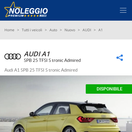
Le
tue
preferenze
di
Scegli la miglior offerta
Home
>
Tutti i veicoli
>
Auto
>
Nuovo
>
AUDI
>
A1
consenso
Il
Vantaggi
seguente
AUDI A1
pannello
SPB 25 TFSI S tronic Admired
Fiscalità
ti
consente
Audi A1 SPB 25 TFSI S tronic Admired
di
Link utili
esprimere
le
DISPONIBILE
tue
Contatti e Sedi
preferenze
di
consenso
alle
tecnologie
di