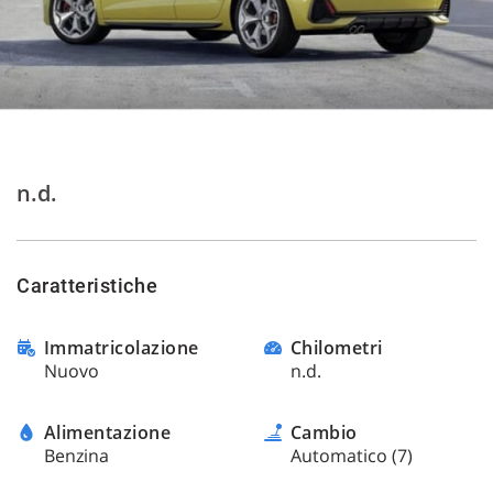
tracciamento
che
adottiamo
per
offrire
le
funzionalità
e
svolgere
n.d.
le
attività
di
seguito
Caratteristiche
descritte.
Per
ottenere
Immatricolazione
Chilometri
maggiori
Nuovo
n.d.
informazioni
sull'utilità
e
Alimentazione
Cambio
sul
Benzina
Automatico (7)
funzionamento
di