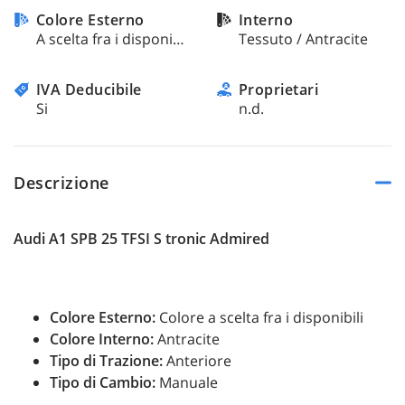
questi
Colore Esterno
Interno
strumenti
A scelta fra i disponibili / Pastello
Tessuto / Antracite
di
tracciamento
IVA Deducibile
Proprietari
si
rimanda
Si
n.d.
alla
cookie
policy.
Puoi
Descrizione
rivedere
e
modificare
Audi A1 SPB 25 TFSI S tronic Admired
le
tue
scelte
in
Colore Esterno:
Colore a scelta fra i disponibili
qualsiasi
Colore Interno:
Antracite
momento.
Tipo di Trazione:
Anteriore
Tipo di Cambio:
Manuale
a