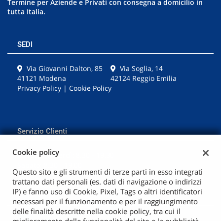
Termine per Aziende e Privati con consegna a domicilio in
tutta Italia.
SEDI
Via Giovanni Dalton, 85
Via Soglia, 14
41121 Modena
42124 Reggio Emilia
Privacy Policy
|
Cookie Policy
Servizio Clienti
Cookie policy
Lunedì - Venerdì: 8.30 - 19.30
Sabato: 8.30 - 19.00
Questo sito e gli strumenti di terze parti in esso integrati
trattano dati personali (es. dati di navigazione o indirizzi
+39059363473
IP) e fanno uso di Cookie, Pixel, Tags o altri identificatori
necessari per il funzionamento e per il raggiungimento
delle finalità descritte nella cookie policy, tra cui il