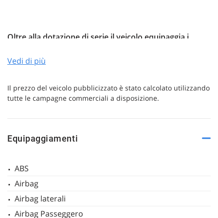
Oltre alla dotazione di serie il veicolo equipaggia i
mpre
Cookie necessari
litato
seguenti optional:
Vedi di più
Cookie delle preferenze
Vernice metallizzata o pastello
Il prezzo del veicolo pubblicizzato è stato calcolato utilizzando
Giubbotto di protezione ad alta visibilità
tutte le campagne commerciali a disposizione.
Cookie per il miglioramento dell'esperienza utente
Kit cavi adattatore USB tipo C (Apple lightning e
USB tipo C)
Pacchetto fumatori
Cookie analitici
Pacchetto vano bagagli
Equipaggiamenti
Regolazione altezza per sedile passeggero
Cookie di marketing
anteriore (manuale)
ABS
Ruota di scorta minispare
Airbag
Tetto in colore di contrasto
Leggi
Airbag laterali
la
cookie
policy
Airbag Passeggero