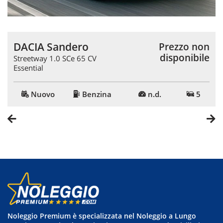
Il prezzo è stato calcolato utilizzando tutte le campagne
DACIA Sandero
n
Prezzo non
commerciali a disposizione.
e
disponibile
Streetway 1.0 SCe 65 CV
Essential
Nuovo
Benzina
n.d.
5
Ci potete contattare nei nostri due concessionari
Ufficiali VOLVO trovando, soluzioni uniche e
personalizzate per gli aspetti finanziari e assicurativi.
A Modena al numero: 059-363473
A Reggio Emilia al numero: 0522-934112
Noleggio Premium è specializzata nel Noleggio a Lungo