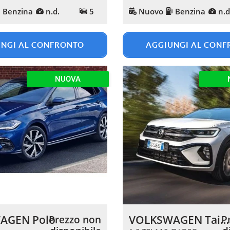
Benzina
n.d.
5
Nuovo
Benzina
n.d
NGI AL CONFRONTO
AGGIUNGI AL CON
NUOVA
AGEN Polo
VOLKSWAGEN Taigo
Prezzo non
P