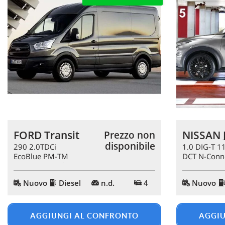
mpre
Cookie necessari
litato
Cookie delle preferenze
Cookie per il miglioramento dell'esperienza utente
FORD Transit
NISSAN 
Prezzo non
Cookie analitici
disponibile
290 2.0TDCi
1.0 DIG-T 1
EcoBlue PM-TM
DCT N-Conn
Furgone Trend
Cookie di marketing
Nuovo
Diesel
n.d.
4
Nuovo
AGGIUNGI AL CONFRONTO
AGGIU