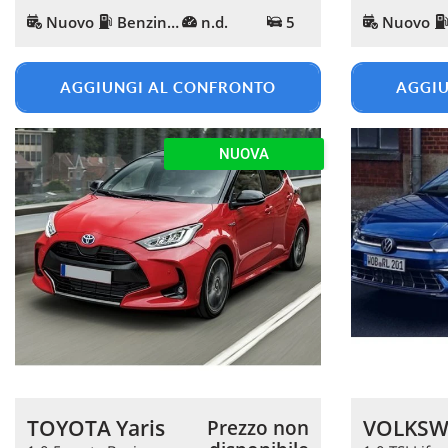
Nuovo
Benzina/Metano
n.d.
5
Nuovo
AGGIUNGI AL CONFRONTO
AGGIU
NUOVA
TOYOTA Yaris
VOLKSW
Prezzo non