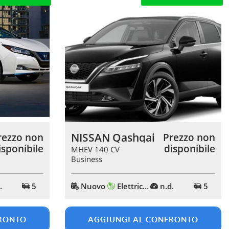
NISSAN Qashqai
rezzo non
Prezzo non
isponibile
disponibile
MHEV 140 CV
Business
.
5
Nuovo
Elettrica/Benzina
n.d.
5
FRONTO
AGGIUNGI AL CONFRONTO