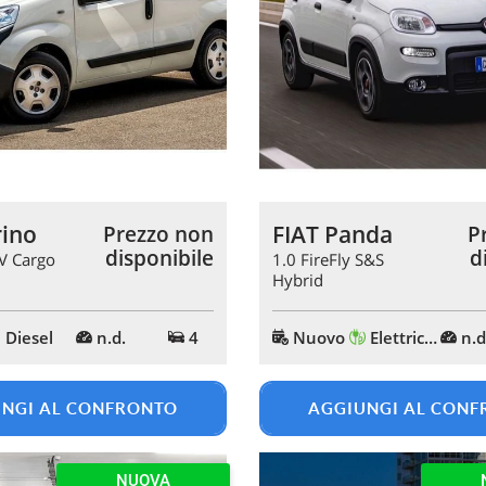
rino
FIAT Panda
Prezzo non
P
disponibile
d
V Cargo
1.0 FireFly S&S
Hybrid
Diesel
n.d.
4
Nuovo
Elettrica/Benzina
n.d
NGI AL CONFRONTO
AGGIUNGI AL CON
NUOVA