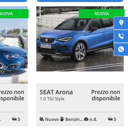
NUOVA
NUOVA
SEAT Arona
rezzo non
Prezzo non
isponibile
disponibile
1.0 TGI Style
.
5
Nuovo
Benzina/Metano
n.d.
5