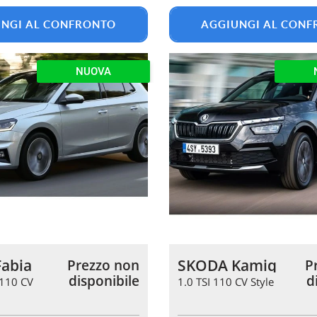
NGI AL CONFRONTO
AGGIUNGI AL CON
NUOVA
abia
SKODA Kamiq
Prezzo non
P
disponibile
d
 110 CV
1.0 TSI 110 CV Style