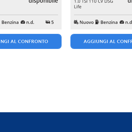
disponibile
d
1.0 TSI 110 CV DSG
Life
Benzina
n.d.
5
Nuovo
Benzina
n.d
NGI AL CONFRONTO
AGGIUNGI AL CON