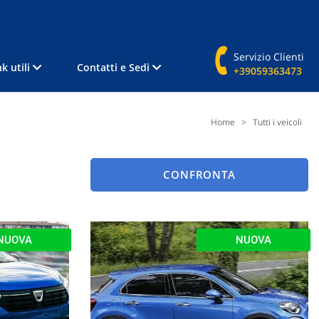
Servizio Clienti
nk utili
Contatti e Sedi
+39059363473
Home
>
Tutti i veicoli
CONFRONTA
NUOVA
NUOVA