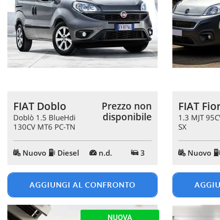
questi
strumenti
di
tracciamento
si
rimanda
alla
cookie
policy.
Puoi
FIAT Doblo
FIAT Fio
Prezzo non
rivedere
disponibile
e
Doblò 1.5 BlueHdi
1.3 MJT 95C
130CV MT6 PC-TN
SX
modificare
VAN
le
tue
Nuovo
Diesel
n.d.
3
Nuovo
scelte
in
qualsiasi
AGGIUNGI AL CONFRONTO
AGGIU
momento.
NUOVA
a