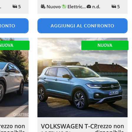
.
5
Nuovo
Elettrica/Benzina
n.d.
5
FRONTO
AGGIUNGI AL CONFRONTO
NUOVA
NUOVA
VOLKSWAGEN T-Cross
rezzo non
Prezzo non