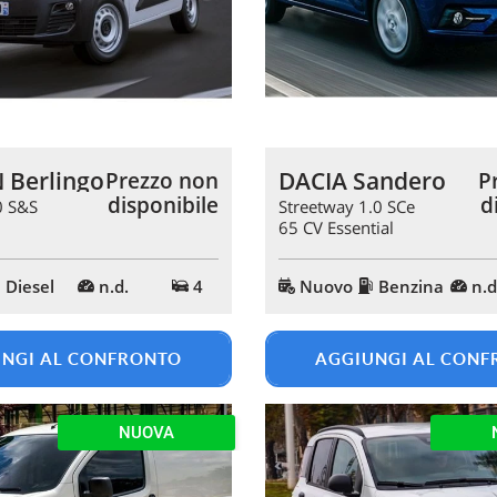
 Berlingo
DACIA Sandero
Prezzo non
P
disponibile
d
0 S&S
Streetway 1.0 SCe
65 CV Essential
Diesel
n.d.
4
Nuovo
Benzina
n.d
NGI AL CONFRONTO
AGGIUNGI AL CON
NUOVA