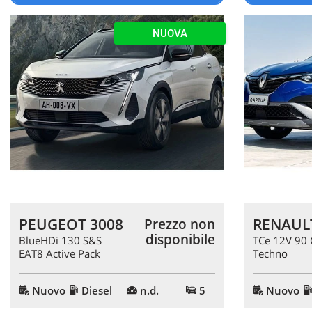
NUOVA
PEUGEOT 3008
RENAULT
Prezzo non
disponibile
BlueHDi 130 S&S
TCe 12V 90 
EAT8 Active Pack
Techno
Nuovo
Diesel
n.d.
5
Nuovo