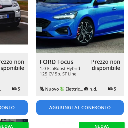
FORD Focus
rezzo non
Prezzo non
isponibile
disponibile
1.0 EcoBoost Hybrid
125 CV 5p. ST Line
Style
.
5
Nuovo
Elettrica/Benzina
n.d.
5
FRONTO
AGGIUNGI AL CONFRONTO
NUOVA
NUOVA