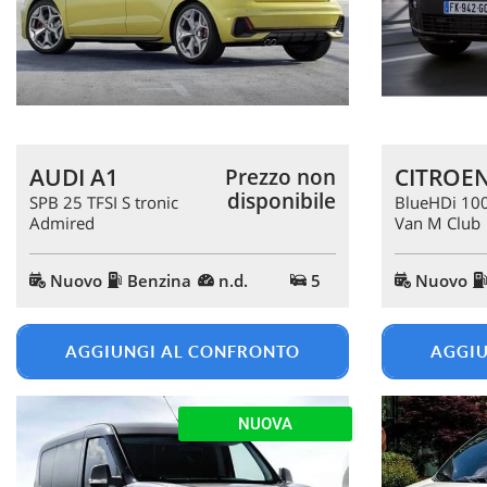
tracciamento
che
adottiamo
per
offrire
le
funzionalità
e
AUDI A1
CITROEN
Prezzo non
svolgere
disponibile
SPB 25 TFSI S tronic
BlueHDi 10
le
Admired
Van M Club
attività
di
seguito
Nuovo
Benzina
n.d.
5
Nuovo
descritte.
Per
ottenere
AGGIUNGI AL CONFRONTO
AGGIU
maggiori
informazioni
sull'utilità
e
NUOVA
sul
funzionamento
di