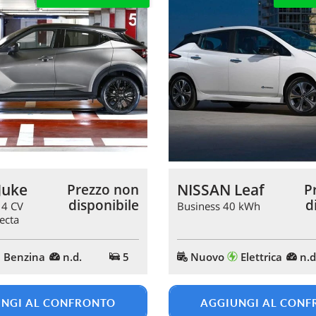
Juke
NISSAN Leaf
Prezzo non
P
disponibile
d
14 CV
Business 40 kWh
ecta
Benzina
n.d.
5
Nuovo
Elettrica
n.d
NGI AL CONFRONTO
AGGIUNGI AL CON