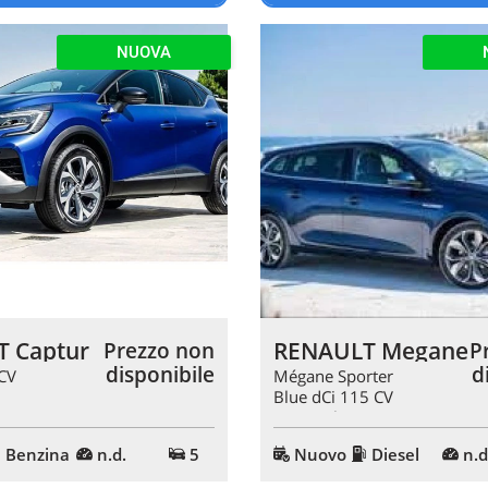
NUOVA
 Captur
RENAULT Megane
Prezzo non
P
disponibile
d
CV
Mégane Sporter
Blue dCi 115 CV
EDC Techno
Benzina
n.d.
5
Nuovo
Diesel
n.d