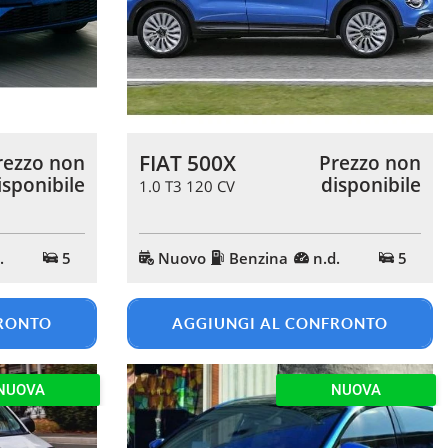
FIAT 500X
rezzo non
Prezzo non
isponibile
disponibile
1.0 T3 120 CV
.
5
Nuovo
Benzina
n.d.
5
FRONTO
AGGIUNGI AL CONFRONTO
NUOVA
NUOVA