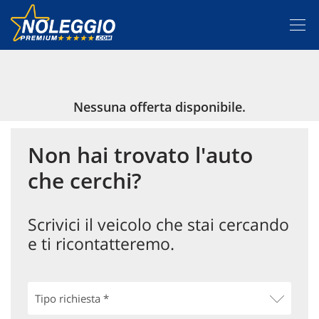
Le
tue
preferenze
di
Scegli la miglior offerta
consenso
Nessuna offerta disponibile.
Il
Vantaggi
seguente
pannello
Non hai trovato l'auto
Fiscalità
ti
consente
che cerchi?
di
Link utili
esprimere
le
Scrivici il veicolo che stai cercando
tue
Contatti e Sedi
preferenze
e ti ricontatteremo.
di
consenso
alle
tecnologie
di