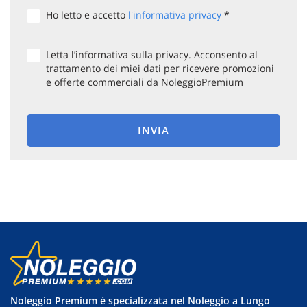
questi
Ho letto e accetto
l'informativa privacy
*
strumenti
di
tracciamento
Letta l’informativa sulla privacy. Acconsento al
si
trattamento dei miei dati per ricevere promozioni
rimanda
e offerte commerciali da NoleggioPremium
alla
cookie
policy.
INVIA
Puoi
rivedere
e
modificare
le
tue
scelte
in
qualsiasi
momento.
Noleggio Premium è specializzata nel Noleggio a Lungo
a