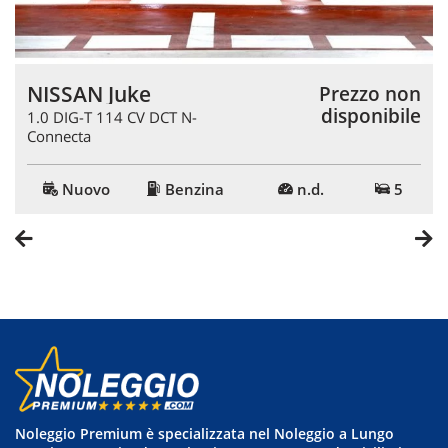
NISSAN Juke
n
Prezzo non
e
disponibile
1.0 DIG-T 114 CV DCT N-
Connecta
Nuovo
Benzina
n.d.
5
Noleggio Premium è specializzata nel Noleggio a Lungo