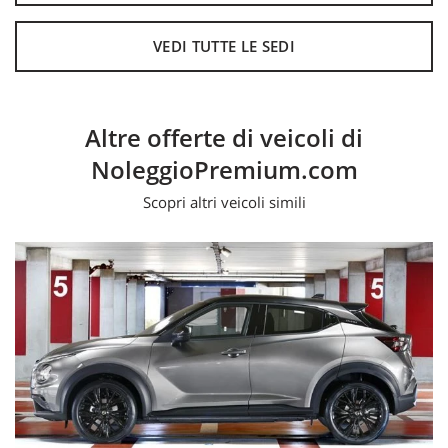
Ci potete contattare nei nostri due concessionari
VEDI TUTTE LE SEDI
Ufficiali VOLVO trovando, soluzioni uniche e
personalizzate per gli aspetti finanziari e assicurativi.
Altre offerte di veicoli di
NoleggioPremium.com
A Modena al numero: 059-363473
Scopri altri veicoli simili
A Reggio Emilia al numero: 0522-934112