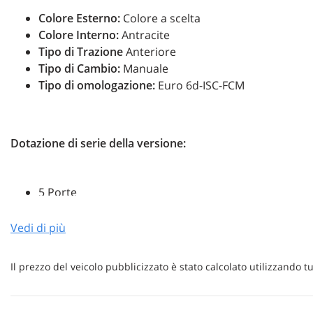
Colore Esterno:
Colore a scelta
Sensore di luce
Sensori di parche
Colore Interno:
Antracite
Tipo di Trazione
Anteriore
Servosterzo
Sistema di avviso
Tipo di Cambio:
Manuale
Tipo di omologazione:
Euro 6d-ISC-FCM
Specchietti laterali elettrici
Start/Stop Auto
USB
Vivavoce
Dotazione di serie della versione:
Volante multifunzione
5 Porte
Cerchi in lega "Essex" 5,5 J x 15 Black con superficie
Fari anteriori a LED
Vedi di più
Fari LED posteriori
Gusci specchietti esterni e maniglie porte nel colore
Il prezzo del veicolo pubblicizzato è stato calcolato utilizzando
Parabrezza in vetro atermico
Paraurti in colore carrozzeria e griglia con listelli cr
Pneumatici 185/65 R15 con bassa resistenza al rot