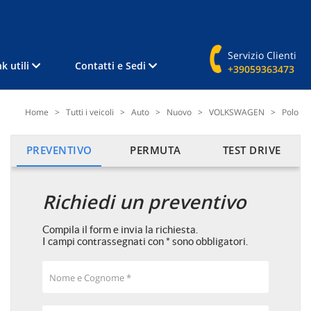
Servizio Clienti
nk utili
Contatti e Sedi
+39059363473
Home
>
Tutti i veicoli
>
Auto
>
Nuovo
>
VOLKSWAGEN
>
Polo
PREVENTIVO
PERMUTA
TEST DRIVE
Richiedi un preventivo
Compila il form e invia la richiesta.
I campi contrassegnati con * sono obbligatori.
Nome e Cognome *