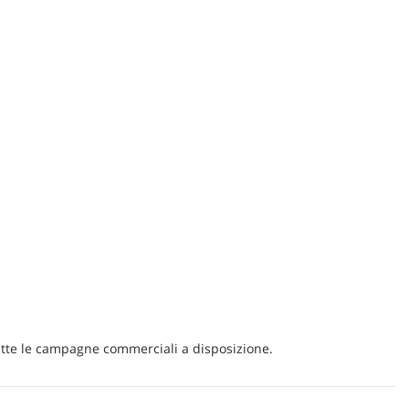
ggio anteriori
Sensori di parcheggio posteriori
 di distanza
Sistema di riconoscimento della stanchezza
matico
Touch screen
Volante in pelle
 diamantata
 carrozzeria
 tutte le campagne commerciali a disposizione.
omati
olamento