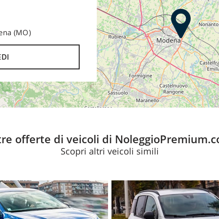
 funzione Coming e Leaving
dena (MO)
EDI
renata
tre offerte di veicoli di NoleggioPremium.
Scopri altri veicoli simili