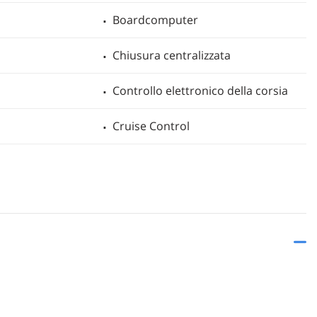
Boardcomputer
Chiusura centralizzata
Controllo elettronico della corsia
Cruise Control
Fari LED
nza assistita
Freno di stazionamento elettrico
elettronico
Isofix
Luci diurne
essione pneumatici
Sedile posteriore sdoppiato