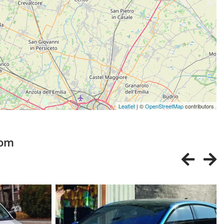
Leaflet
| ©
OpenStreetMap
contributors
com