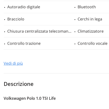
Autoradio digitale
Bluetooth
Bracciolo
Cerchi in lega
mpre
Cookie necessari
litato
Chiusura centralizzata telecomandata
Climatizzatore
Cookie delle preferenze
Controllo trazione
Controllo vocale
Cookie per il miglioramento dell'esperienza utente
ESP
Fari full-LED
Vedi di più
Filtro antiparticolato
Frenata d'emerge
Cookie analitici
Hill holder
Immobilizzatore 
Cookie di marketing
Descrizione
Limitatore di velocità
Luce d'ambiente
Volkswagen Polo 1.0 TSI Life
Marmitta catalitica
Monitoraggio pr