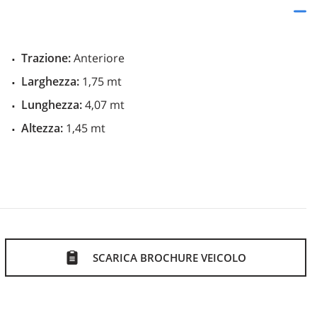
Trazione:
Anteriore
le e ribaltabile
Larghezza:
1,75 mt
Lunghezza:
4,07 mt
Altezza:
1,45 mt
ole
SCARICA BROCHURE VEICOLO
 airbag lato passeggero
terali anteriori con