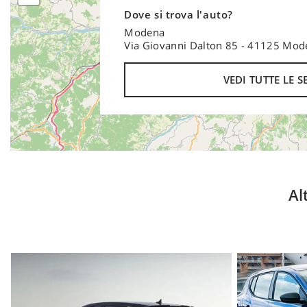
Luci diurne con gestione automatizzata delle luci e
Dove si trova l'auto?
Home automatica
Modena
Radio "Ready 2 Discover"
Via Giovanni Dalton 85 - 41125 Mo
Ready for "We Connect" e "We Connect Plus"
Ricezione radio digitale DAB+
VEDI TUTTE LE S
Sistema Start & Stop con recupero dell'energia in f
Tire Mobility Set
Condizioni
del noleggio lungo termine:
Al
Durata del noleggio:
5 Anni
Percorrenza totale:
10.000 Km/Anno
Anticipo:
5.795 Euro
Canone totale:
251,00 Euro