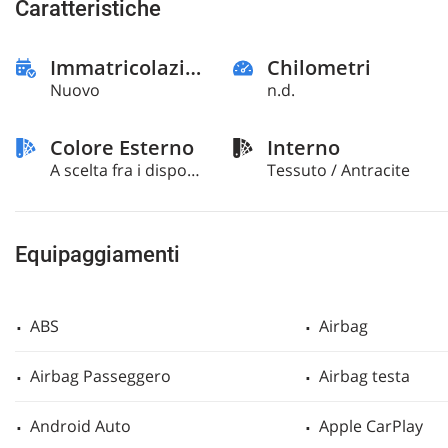
Caratteristiche
questi
strumenti
di
Immatricolazione
Chilometri
tracciamento
Nuovo
n.d.
si
rimanda
alla
Colore Esterno
Interno
cookie
A scelta fra i disponibili / Pastello
Tessuto / Antracite
policy.
Puoi
rivedere
e
Equipaggiamenti
modificare
le
tue
scelte
ABS
Airbag
in
qualsiasi
Airbag Passeggero
Airbag testa
momento.
Android Auto
Apple CarPlay
a