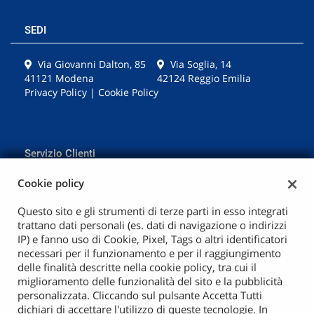
questi
strumenti
SEDI
di
tracciamento
Via Giovanni Dalton, 85
Via Soglia, 14
si
41121 Modena
42124 Reggio Emilia
rimanda
Privacy Policy
|
Cookie Policy
alla
cookie
policy.
Puoi
rivedere
Servizio Clienti
e
modificare
Cookie policy
Lunedì - Venerdì: 8.30 - 19.30
le
Sabato: 8.30 - 19.00
tue
Questo sito e gli strumenti di terze parti in esso integrati
scelte
trattano dati personali (es. dati di navigazione o indirizzi
+39059363473
in
IP) e fanno uso di Cookie, Pixel, Tags o altri identificatori
qualsiasi
necessari per il funzionamento e per il raggiungimento
momento.
delle finalità descritte nella cookie policy, tra cui il
miglioramento delle funzionalità del sito e la pubblicità
Copyright © 2021 GestionaleAuto.com |
personalizzata. Cliccando sul pulsante Accetta Tutti
NoleggioPremium.com | P.IVA 03479870366
dichiari di accettare l'utilizzo di queste tecnologie. In
a