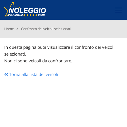
Le
tue
preferenze
di
Scegli la miglior offerta
Home
>
Confronto dei veicoli selezionati
consenso
Il
Vantaggi
In questa pagina puoi visualizzare il confronto dei veicoli
seguente
selezionati.
pannello
Fiscalità
Non ci sono veicoli da confrontare.
ti
consente
di
Torna alla lista dei veicoli
Link utili
esprimere
le
tue
Contatti e Sedi
preferenze
di
consenso
alle
tecnologie
di