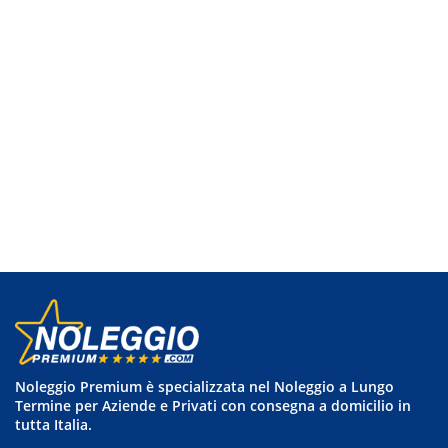
tracciamento
che
adottiamo
per
offrire
le
funzionalità
e
svolgere
le
attività
di
seguito
descritte.
Per
ottenere
maggiori
informazioni
sull'utilità
Noleggio Premium è specializzata nel Noleggio a Lungo
e
Termine per Aziende e Privati con consegna a domicilio in
sul
tutta Italia.
funzionamento
di